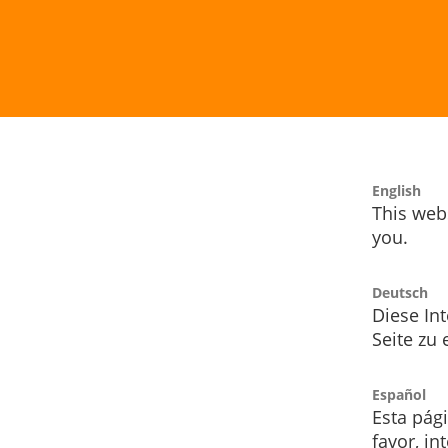
English
This webs
you.
Deutsch
Diese Int
Seite zu
Español
Esta pág
favor, i