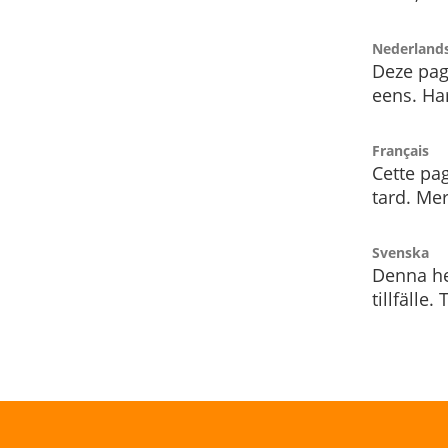
Nederland
Deze pag
eens. Har
Français
Cette pag
tard. Me
Svenska
Denna he
tillfälle