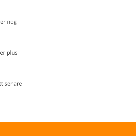
ter nog
yer plus
tt senare